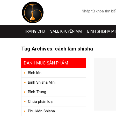
Skip
Tìm
to
kiếm:
content
TRANG CHỦ
SALE KHUYẾN MẠI
BÌNH SHISHA MI
Tag Archives:
cách làm shisha
DANH MỤC SẢN PHẨM
Bình lớn
Bình Shisha Mini
Bình Trung
Chưa phân loại
Phụ kiện Shisha