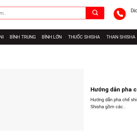
Dị
NI
BÌNH TRUNG
BÌNH LỚN
THUỐC SHISHA
THAN SHISHA
Hướng dẫn pha ch
Hướng dẫn pha chế shi
Shisha gồm các...