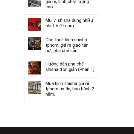
giá rẻ, bình chất lượng
cao
Mùi vị shisha dùng nhiều
nhất Việt nam
Cho thuê bình shisha
tphcm, giá rẻ giao tận
nơi, pha chế sẵn
Hướng dẫn pha chế
shisha đơn giản (Phần 1)
Mua bình shisha giá rẻ
tphcm uy tín, bảo hành 2
năm.