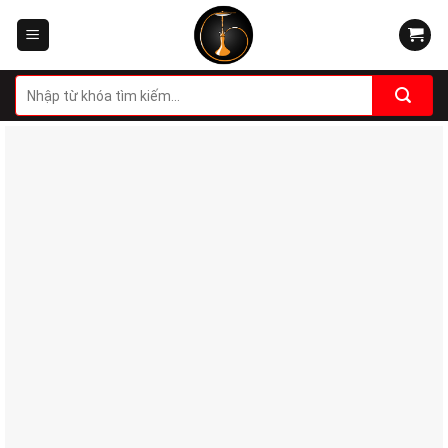
Skip
to
content
Tìm
kiếm: