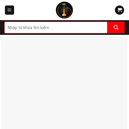
Skip
to
content
Tìm
kiếm: