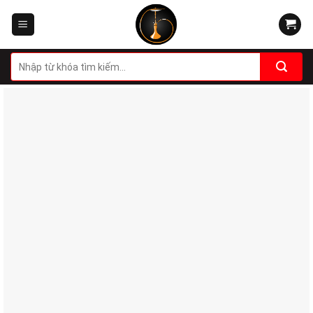
Skip
to
content
Tìm
kiếm: