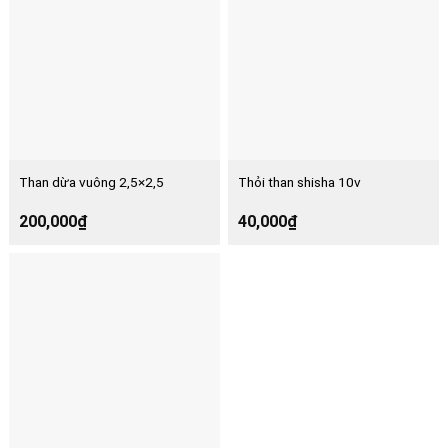
Than dừa vuông 2,5×2,5
Thỏi than shisha 10v
200,000
₫
40,000
₫