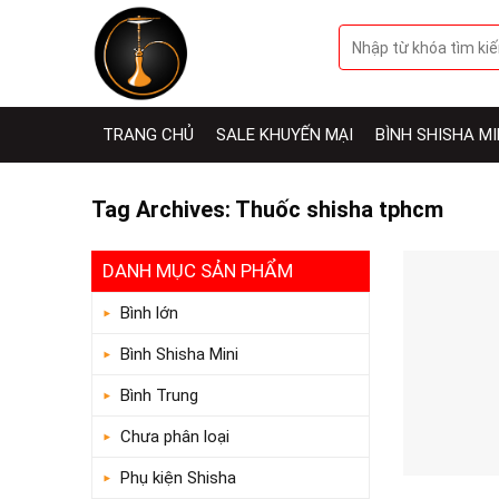
Skip
Tìm
to
kiếm:
content
TRANG CHỦ
SALE KHUYẾN MẠI
BÌNH SHISHA MI
Tag Archives:
Thuốc shisha tphcm
DANH MỤC SẢN PHẨM
Bình lớn
Bình Shisha Mini
Bình Trung
Chưa phân loại
Phụ kiện Shisha