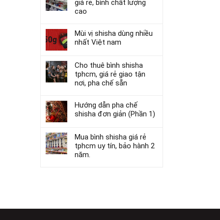
giá rẻ, bình chất lượng
cao
Mùi vị shisha dùng nhiều
nhất Việt nam
Cho thuê bình shisha
tphcm, giá rẻ giao tận
nơi, pha chế sẵn
Hướng dẫn pha chế
shisha đơn giản (Phần 1)
Mua bình shisha giá rẻ
tphcm uy tín, bảo hành 2
năm.