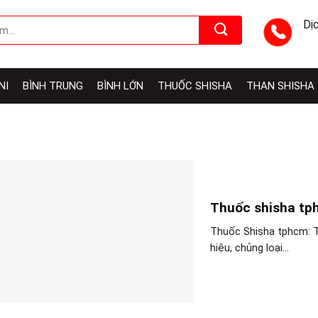
Dị
NI
BÌNH TRUNG
BÌNH LỚN
THUỐC SHISHA
THAN SHISHA
Thuốc shisha tph
Thuốc Shisha tphcm: T
hiệu, chủng loại...