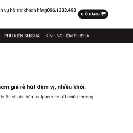
ch vụ hỗ trợ khách hàng
096.1333.490
GIỎ HÀNG
PHỤ KIỆN SHISHA
KINH NGHIỆM SHISHA
cm giá rẻ hút đậm vị, nhiều khói.
huốc shisha bán tại tphcm có rất nhiều thương