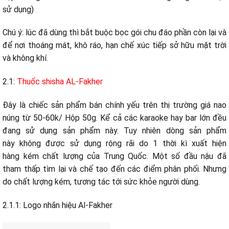
sử dụng)
Chú ý: lúc đã dùng thì bắt buộc bọc gói chu đáo phần còn lại và
để nơi thoáng mát, khô ráo, hạn chế xúc tiếp sở hữu mặt trời
và không khí.
2.1:
Thuốc shisha AL-Fakher
Đây là
chiếc
sản phẩm bán
chính yếu
trên thị trường giá
nao
núng
từ 50-60k/ Hộp 50g. Kể cả
các
karaoke hay bar
lớn
đều
đang
sử dụng
sản phẩm này. Tuy nhiên
dòng
sản phẩm
này
không
được
sử dụng rộng rãi
do
1
thời kì
xuất hiện
hàng
kém chất lượng
của Trung Quốc. Một số đầu nậu đã
tham
thấp
tìm
lại và
chế tạo
đến
các
điểm phân phối. Nhưng
do chất lượng kém,
tương tác
tới
sức khỏe người dùng.
2.1.1: Logo
nhãn hiệu
Al-Fakher