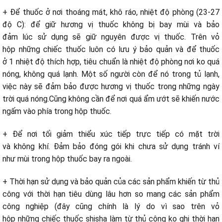
+ Để thuốc ở nơi thoáng mát, khô ráo, nhiệt độ phòng (23-27
độ C): để giữ hương vị thuốc không bị bay mùi và bảo
đảm lúc sử dụng sẽ giữ nguyên được vị thuốc. Trên vỏ
hộp những chiếc thuốc luôn có lưu ý bảo quản và để thuốc
ở 1 nhiệt độ thích hợp, tiêu chuẩn là nhiệt độ phòng nơi ko quá
nóng, không quá lạnh. Một số người còn để nó trong tủ lạnh,
việc này sẽ đảm bảo được hương vị thuốc trong những ngày
trời quá nóng.Cũng không cần để nơi quá ẩm ướt sẽ khiến nước
ngấm vào phía trong hộp thuốc.
+ Để nơi tối giảm thiểu xúc tiếp trực tiếp có mặt trời
và không khí. Đảm bảo đóng gói khi chưa sử dụng tránh ví
như mùi trong hộp thuốc bay ra ngoài.
+ Thời hạn sử dụng và bảo quản của các sản phẩm khiến từ thủ
công
với
thời hạn
tiêu dùng
lâu hơn so mang các sản phẩm
công nghiệp (đây cũng chính là lý do vì sao trên vỏ
hộp những chiếc thuốc shisha làm từ thủ công ko ghi thời hạn