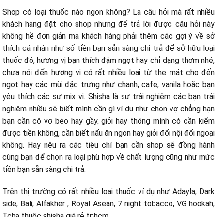
Shop có loại thuốc nào ngon không? Là câu hỏi mà rất nhiều
khách hàng đặt cho shop nhưng để trả lời được câu hỏi này
không hề đơn giản mà khách hàng phải thêm các gợi ý về sở
thích cá nhân như số tiền bạn sẵn sàng chi trả để sở hữu loại
thuốc đó, hương vị bạn thích đậm ngọt hay chỉ dạng thơm nhé,
chưa nói đến hương vị có rất nhiều loại từ the mát cho đến
ngọt hay các mùi đặc trưng như chanh, cafe, vanila hoặc bạn
yêu thích các sự mix vị. Shisha là sự trải nghiệm các bạn trải
nghiệm nhiều sẽ biết mình cần gì ví dụ như chọn vợ chẳng hạn
bạn cần cô vợ béo hay gầy, giỏi hay thông mình có cần kiếm
được tiền không, cần biết nấu ăn ngon hay giỏi đối nội đối ngoại
không. Hay nêu ra các tiêu chí bạn cần shop sẽ đồng hành
cùng bạn để chọn ra loại phù hợp về chất lượng cũng như mức
tiền bạn sẵn sàng chi trả.
Trên thị trường có rất nhiều loại thuốc ví dụ như Adayla, Dark
side, Bali, Alfakher , Royal Asean, 7 night tobacco, VG hookah,
Tcha thuôc shisha giá rẻ tphcm…..