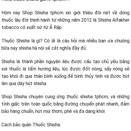
Hôm nay Shop Shisha tphcm xin giới thiệu đôi nét về dòng
thuốc lâu đời thịnh hành từ những năm 2012 là Shisha Alfakher
tobacco có xuất sứ từ Ả Rập
Thuốc Shisha là gì? Có lẽ là câu hỏi mà
nhiều
bạn
ưa chuộng
bữa nay
shisha hà nội sẽ
cắt nghĩa
đầy đủ:
Shisha là thành phần
nguyên liệu
được cấu tạo
chủ yếu
bằng
sợi thuốc lá tẩm hương liệu,
lúc
được đốt nóng, sấy nóng sẽ
tạo khói đi qua thân bình xuống đế bình thủy tinh và được hút
lên qua dây hút shisha.
Shop Shisha chuyên
cung ứng
thuốc shisha tphcm, và
những
tỉnh giấc
trên toàn quốc bằng đường chuyển phát nhanh,
đảm
bảo
hàng chuẩn, hút mùi thơm, phê và
đa dạng
khói
Cách bảo quản Thuốc Shisha: