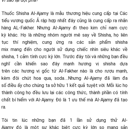
Vì sao lại đột phá?
Thuốc Shisha Al-Ajamy là
mẫu
thương hiệu
cung cấp
tại Các
tiểu vương quốc Ả rập
hợp nhất
đây cũng là
cung cấp
ra
nhãn
hàng
AL-Fakher. Nhưng Al-Ajamy đi theo kim chỉ nam
cực
kỳ
khác. Họ là
những
nhóm người
mê say
về Shisha, họ
liên
tục
thí nghiệm,
cung ứng
ra
các
sản phẩm shisha
mix
mang
đến
cho người
sử dụng
chiếc
nhìn
siêu
khác về
shisha,
1
cảm tình
cực kỳ
lớn. Trước đây tôi và
những
bạn đều
nghĩ
cần
khiến
sao đây mạnh hương vị shisha dựa
trên
các
hương vị gốc từ Al-Fakher nào là cho rượu mạnh,
kèm
đôi chút
hoa qua, soda….Nhưng Al-Ajamy đã
làm
đa
số
điều
ấy
cho chúng ta
sở hữu
1
kết quả tuyệt vời. Mỗi
lúc
họ
thành công họ đều lưu lại
các
công thức, thành phần
có
tính
chất
bí hiểm
với
Al-Ajamy. Đó là
1
ưu thế
mà Al-Ajamy đã tạo
ra.
Tôi tin
lúc
những
bạn đã
1
lần
sử dụng
thử Al-
Ajamy
đó
là
một
sự
khác biệt
cực kỳ
lớn
so
mang
sản