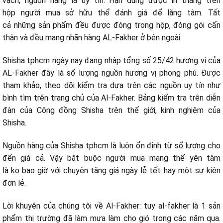
vạch, nguồn hàng là uy tín. Hạn
dùng
được in thẳng trên
hộp
người mua
sở hữu
thể
đánh giá
để
lặng
tâm. Tất
cả
những
sản phẩm đều được đóng trong hộp, đóng gói
cẩn
thận
và đều
mang
nhãn hàng
AL-Fakher ở bên ngoài.
Shisha tphcm
ngày nay
đang nhập tổng số 25/42 hương vị của
AL-Fakher đây là số lượng nguồn hương vị phong phú. Được
tham khảo, theo dõi
kiểm tra
dựa trên
các
nguồn uy tín như
bình
tìm
trên trang chủ của Al-Fakher. Bảng
kiểm tra
trên diễn
đàn của Cộng đồng Shisha trên thế giới, kinh nghiệm của
Shisha.
Nguồn hàng của Shisha tphcm là luôn ổn định từ số lượng cho
đến
giá cả. Vậy
bắt buộc
người mua
mang
thể
yên
tâm
là
ko
bao giờ
với
chuyện
tăng
giá ngày lễ tết hay
một
sự kiện
đơn lẻ.
Lời khuyên của chúng tôi về Al-Fakher: tuy al-fakher là
1
sản
phẩm thị trường đã
làm
mưa
làm cho
gió trong
các
năm qua.