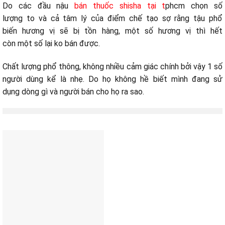
Do
các
đầu nậu
bán thuốc shisha tại t
phcm
chọn
số
lượng
to
và cả tâm lý của điểm
chế tạo
sợ rằng
tậu
phổ
biến
hương vị sẽ bị tồn hàng,
một
số hương vị thì hết
còn
một
số lại
ko
bán được.
Chất lượng phổ thông,
không
nhiều
cảm giác chính
bởi vậy
1
số
người
dùng
kể
là nhẹ. Do họ
không
hề biết mình đang
sử
dụng
dòng
gì và người bán cho họ ra sao.