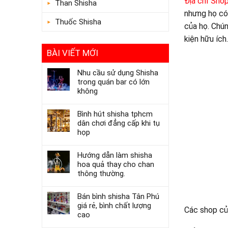
Địa chỉ Sho
Than Shisha
nhưng họ có
Thuốc Shisha
của họ. Chún
kiện hữu íc
BÀI VIẾT MỚI
Nhu cầu sử dụng Shisha
trong quán bar có lớn
không
Bình hút shisha tphcm
dân chơi đẳng cấp khi tụ
họp
Hướng dẫn làm shisha
hoa quả thay cho chan
thông thường.
Bán bình shisha Tân Phú
giá rẻ, bình chất lượng
Các shop của
cao