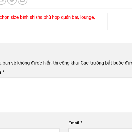
họn size bình shisha phù hợp quán bar, lounge,
i
a bạn sẽ không được hiển thị công khai.
Các trường bắt buộc đư
ận
*
Email
*