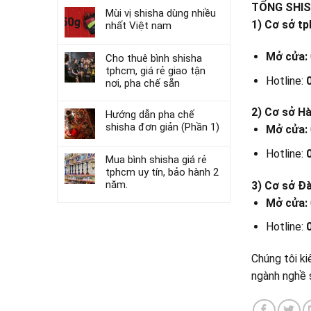
TỔNG SHIS
Mùi vị shisha dùng nhiều
1) Cơ sở t
nhất Việt nam
Mở cửa:
Cho thuê bình shisha
tphcm, giá rẻ giao tận
Hotline:
nơi, pha chế sẵn
2) Cơ sở Hà
Hướng dẫn pha chế
shisha đơn giản (Phần 1)
Mở cửa:
Hotline:
Mua bình shisha giá rẻ
tphcm uy tín, bảo hành 2
năm.
3) Cơ sở Đ
Mở cửa:
Hotline:
Chúng tôi ki
ngành nghề 