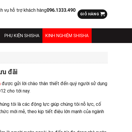
ch vụ hỗ trợ khách hàng
096.1333.490
GIỎ HÀNG
PHỤ KIỆN SHISHA
KINH NGHIỆM SHISHA
ưu đãi
a
được gửi lời chào thân thiết đến quý người sử dụng
12 cho tới nay.
úng tôi là các động lực giúp chúng tôi nỗ lực, cố
hức mới mẻ, theo kịp tiết điệu lớn mạnh của ngành