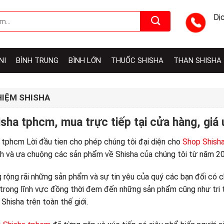
Dị
NI
BÌNH TRUNG
BÌNH LỚN
THUỐC SHISHA
THAN SHISHA
HIỆM SHISHA
sha tphcm, mua trực tiếp tại cửa hàng, giá 
 tphcm Lời đầu tien cho phép chúng tôi đại diện cho
Shop Shish
h và ưa chuộng các sản phẩm về Shisha của chúng tôi từ năm 20
 rộng rãi những sản phẩm và sự tin yêu của quý các bạn đối có ch
 trong lĩnh vực đồng thời đem đến những sản phẩm cũng như tri t
Shisha trên toàn thế giới.