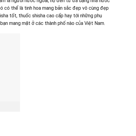
sắm là người nước ngoài, họ đến từ đa dạng nhà nước
đó có thể là tinh hoa mang bản sắc đẹp vô cùng đẹp
hisha tốt, thuốc shisha cao cấp hay tới những phụ
c bạn mang mặt ở các thành phố nào của Việt Nam.