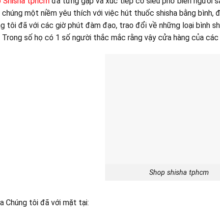
p Shisha tphcm
đã từng gặp và xúc tiếp có siêu phổ biến người 
 chúng một niềm yêu thích với việc hút thuốc shisha bằng bình, 
g tôi đã với các giờ phút đàm đạo, trao đổi về những loại bình s
h. Trong số họ có 1 số người thắc mắc rằng vậy cửa hàng của cá
Shop shisha tphcm
 Chúng tôi đã với mặt tại: