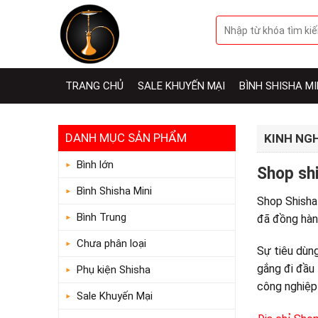
Skip
Tìm
to
kiếm:
content
TRANG CHỦ
SALE KHUYẾN MẠI
BÌNH SHISHA MI
DANH MỤC SẢN PHẨM
KINH NG
Bình lớn
Shop shi
Bình Shisha Mini
Shop Shisha
Bình Trung
đã đồng hàn
Chưa phân loại
Sự tiêu dùng
gắng đi đầu
Phụ kiện Shisha
công nghiệp 
Sale Khuyến Mại