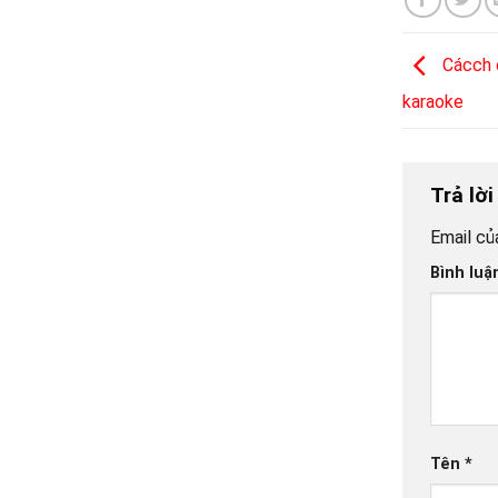
Cácch c
karaoke
Trả lờ
Email củ
Bình lu
Tên
*