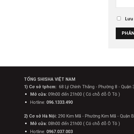
Lưu 
TỔNG SHISHA VIỆT NAM
1) Cơ sở tphcm:
68 Lý Chính Thắng - Phường 8 - Quận 
Mở cửa:
09h00 đến 21h00 ( Có chỗ đỗ Ô Tô )
Hotline:
096.1333.490
2) Cơ sở Hà Nội:
290 Kim Mã - Phường Kim Mã - Quận Ba
Mở cửa:
08h00 đến 21h00 ( Có chỗ đỗ Ô Tô )
Hotline:
0967.037.003